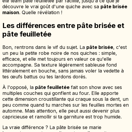
été team pâte feuilletée par facilité, jusqu'à ce que je
découvre le vrai goût d'une quiche avec sa
pâte brisée
maison
. Quelle révélation !
Les différences entre pâte brisée et
pâte feuilletée
Bon, rentrons dans le vif du sujet. La
pâte brisée
, c'est
un peu la petite robe noire de nos quiches : simple,
efficace, et elle met toujours en valeur ce qu'elle
accompagne. Sa texture légèrement sableuse fond
littéralement en bouche, sans jamais voler la vedette à
tes œufs battus ou tes lardons dorés.
À l'opposé, la
pâte feuilletée
fait son show avec ses
multiples couches qui gonflent au four. Elle apporte
cette dimension croustillante qui craque sous la dent, un
peu comme quand tu marches sur les feuilles mortes en
automne. Mais attention, elle peut aussi devenir plus
capricieuse et ramollir si ta garniture est trop humide.
La vraie différence ? La pâte brisée se marie