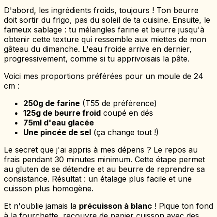
D'abord, les ingrédients froids, toujours ! Ton beurre
doit sortir du frigo, pas du soleil de ta cuisine. Ensuite, le
fameux sablage : tu mélangles farine et beurre jusqu'à
obtenir cette texture qui ressemble aux miettes de mon
gâteau du dimanche. L'eau froide arrive en dernier,
progressivement, comme si tu apprivoisais la pâte.
Voici mes proportions préférées pour un moule de 24
cm :
250g de farine
(T55 de préférence)
125g de beurre froid
coupé en dés
75ml d'eau glacée
Une pincée de sel
(ça change tout !)
Le secret que j'ai appris à mes dépens ? Le repos au
frais pendant 30 minutes minimum. Cette étape permet
au gluten de se détendre et au beurre de reprendre sa
consistance. Résultat : un étalage plus facile et une
cuisson plus homogène.
Et n'oublie jamais la
précuisson à blanc
! Pique ton fond
à la fourchette, recouvre de papier cuisson avec des