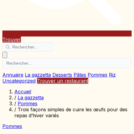
Trouver
Annuaire
La gazzetta
Desserts
Pâtes
Pommes
Riz
Uncategorized
Trouver un restaurant
Accueil
/
La gazzetta
/
Pommes
/
Trois façons simples de cuire les œufs pour des
repas d’hiver variés
Pommes