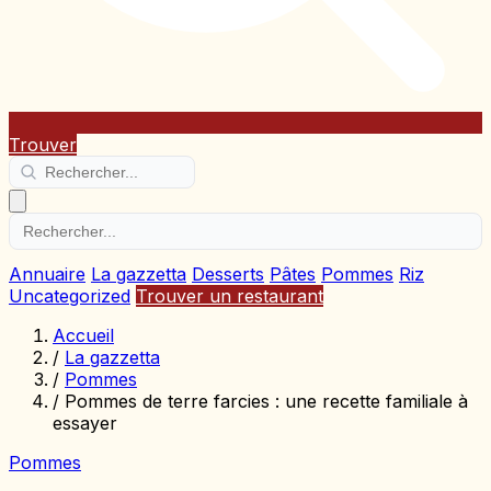
Trouver
Annuaire
La gazzetta
Desserts
Pâtes
Pommes
Riz
Uncategorized
Trouver un restaurant
Accueil
/
La gazzetta
/
Pommes
/
Pommes de terre farcies : une recette familiale à
essayer
Pommes