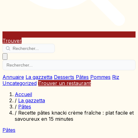
Trouver
Annuaire
La gazzetta
Desserts
Pâtes
Pommes
Riz
Uncategorized
Trouver un restaurant
Accueil
/
La gazzetta
/
Pâtes
/
Recette pâtes knacki crème fraîche : plat facile et
savoureux en 15 minutes
Pâtes