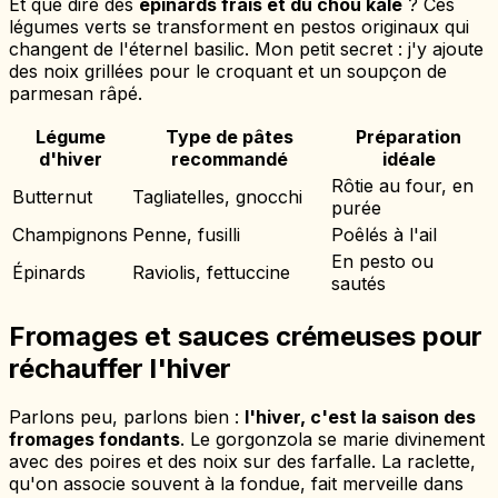
Et que dire des
épinards frais et du chou kale
? Ces
légumes verts se transforment en pestos originaux qui
changent de l'éternel basilic. Mon petit secret : j'y ajoute
des noix grillées pour le croquant et un soupçon de
parmesan râpé.
Légume
Type de pâtes
Préparation
d'hiver
recommandé
idéale
Rôtie au four, en
Butternut
Tagliatelles, gnocchi
purée
Champignons
Penne, fusilli
Poêlés à l'ail
En pesto ou
Épinards
Raviolis, fettuccine
sautés
Fromages et sauces crémeuses pour
réchauffer l'hiver
Parlons peu, parlons bien :
l'hiver, c'est la saison des
fromages fondants
. Le gorgonzola se marie divinement
avec des poires et des noix sur des farfalle. La raclette,
qu'on associe souvent à la fondue, fait merveille dans