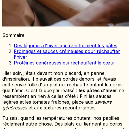
Sommaire
Des légumes d'hiver qui transforment tes pâtes
Fromages et sauces crémeuses pour réchauffer
l'hiver
Protéines généreuses qui réchauffent le cœur
Hier soir, j'étais devant mon placard, en panne
d'inspiration. Il pleuvait des cordes dehors, et j'avais
cette envie folle d'un plat qui réchauffe autant le corps
que l'âme. C'est là que j'ai réalisé :
les pâtes d'hiver
ne
ressemblent en rien à celles d'été ! Fini les sauces
légères et les tomates fraîches, place aux
saveurs
généreuses
et aux textures réconfortantes.
Tu sais, quand les températures chutent, nos papilles
réclament autre chose. Des plats qui tiennent au corps,