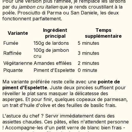
Pour une version plus raffinée, je remplace les lardons
par du
jambon cru italien
que je rends croustillant à la
poêle. Prosciutto di Parma ou San Daniele, les deux
fonctionnent parfaitement.
Ingrédient
Temps
Variante
principal
supplémentaire
Fumée
150g de lardons
5 minutes
100g de jambon
Raffinée
3 minutes
cru
Végétarienne
Amandes effilées
2 minutes
Piquante
Piment d'Espelette
0 minute
Ma variante préférée reste celle avec une
pointe de
piment d'Espelette
. Juste deux pincées suffisent pour
réveiller le plat sans masquer la délicatesse des
asperges. Et pour finir, quelques copeaux de parmesan,
un trait d'huile d'olive et des feuilles de basilic frais.
L'astuce du chef ? Servir immédiatement dans des
assiettes chaudes. Ces pâtes, elles n'attendent personne
! Accompagne-les d'un petit verre de blanc bien frais -