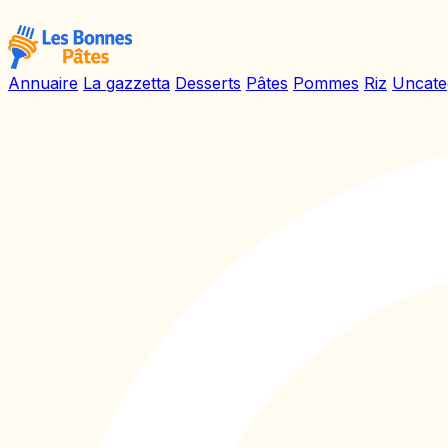
Annuaire
La gazzetta
Desserts
Pâtes
Pommes
Riz
Uncate