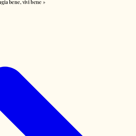
ia bene, vivi bene
»