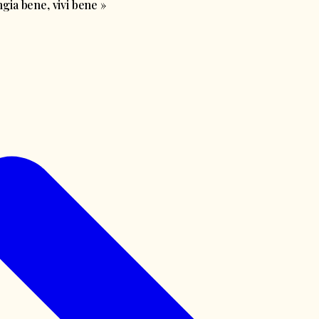
ia bene, vivi bene
»