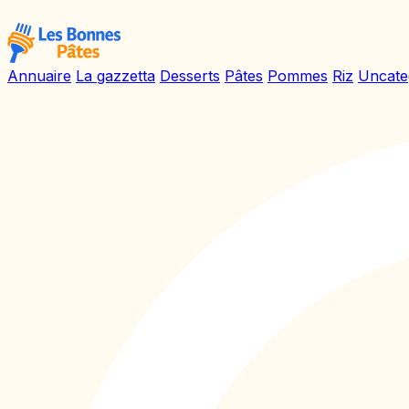
Annuaire
La gazzetta
Desserts
Pâtes
Pommes
Riz
Uncate