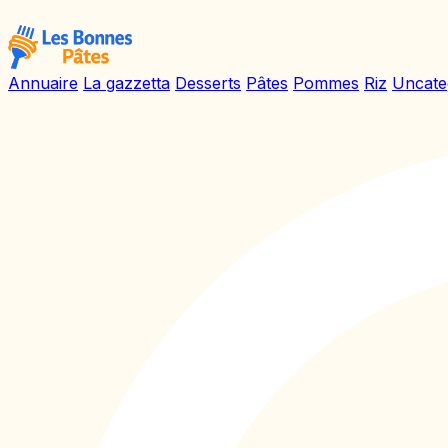
Annuaire
La gazzetta
Desserts
Pâtes
Pommes
Riz
Uncate