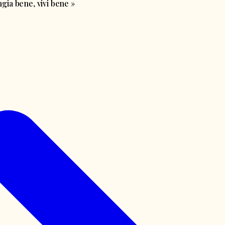
ia bene, vivi bene
»