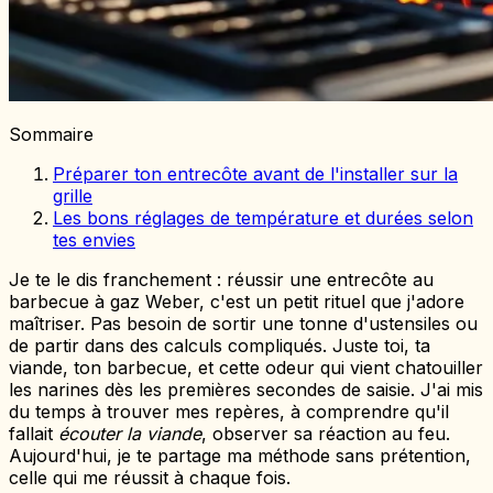
Sommaire
Préparer ton entrecôte avant de l'installer sur la
grille
Les bons réglages de température et durées selon
tes envies
Je te le dis franchement : réussir une entrecôte au
barbecue à gaz Weber, c'est un petit rituel que j'adore
maîtriser. Pas besoin de sortir une tonne d'ustensiles ou
de partir dans des calculs compliqués. Juste toi, ta
viande, ton barbecue, et cette odeur qui vient chatouiller
les narines dès les premières secondes de saisie. J'ai mis
du temps à trouver mes repères, à comprendre qu'il
fallait
écouter la viande
, observer sa réaction au feu.
Aujourd'hui, je te partage ma méthode sans prétention,
celle qui me réussit à chaque fois.