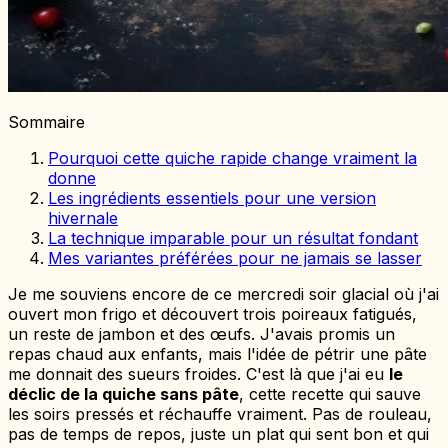
Sommaire
Pourquoi cette quiche rapide change vraiment la
donne
Les ingrédients essentiels pour une version
hivernale
La technique imparable pour un résultat fondant
Mes variantes préférées pour ne jamais se lasser
Je me souviens encore de ce mercredi soir glacial où j'ai
ouvert mon frigo et découvert trois poireaux fatigués,
un reste de jambon et des œufs. J'avais promis un
repas chaud aux enfants, mais l'idée de pétrir une pâte
me donnait des sueurs froides. C'est là que j'ai eu
le
déclic de la quiche sans pâte
, cette recette qui sauve
les soirs pressés et réchauffe vraiment. Pas de rouleau,
pas de temps de repos, juste un plat qui sent bon et qui