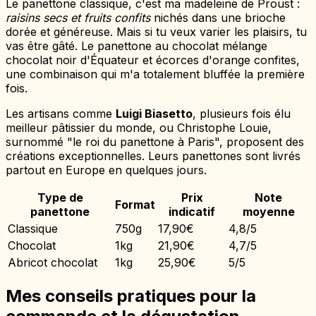
Le panettone classique, c'est ma madeleine de Proust :
raisins secs et fruits confits
nichés dans une brioche
dorée et généreuse. Mais si tu veux varier les plaisirs, tu
vas être gâté. Le panettone au chocolat mélange
chocolat noir d'Équateur et écorces d'orange confites,
une combinaison qui m'a totalement bluffée la première
fois.
Les artisans comme
Luigi Biasetto
, plusieurs fois élu
meilleur pâtissier du monde, ou Christophe Louie,
surnommé "le roi du panettone à Paris", proposent des
créations exceptionnelles. Leurs panettones sont livrés
partout en Europe en quelques jours.
Type de
Prix
Note
Format
panettone
indicatif
moyenne
Classique
750g
17,90€
4,8/5
Chocolat
1kg
21,90€
4,7/5
Abricot chocolat
1kg
25,90€
5/5
Mes conseils pratiques pour la