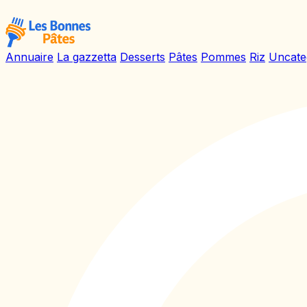
Annuaire
La gazzetta
Desserts
Pâtes
Pommes
Riz
Uncate