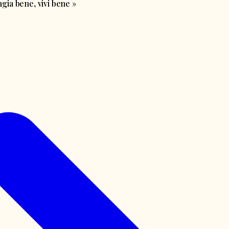
ia bene, vivi bene
»