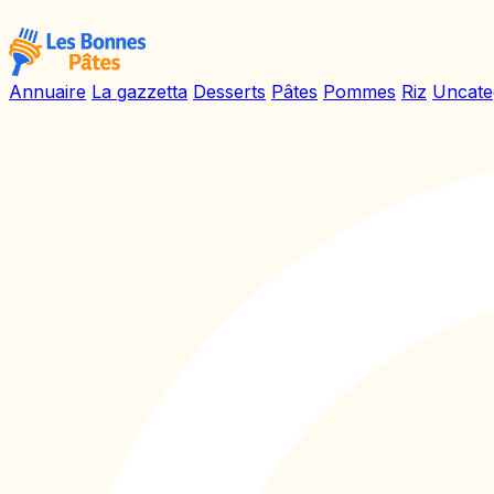
Annuaire
La gazzetta
Desserts
Pâtes
Pommes
Riz
Uncate