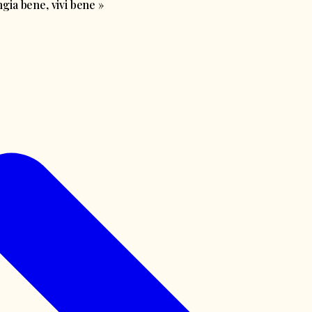
ia bene, vivi bene
»