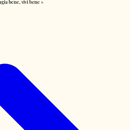
ia bene, vivi bene
»