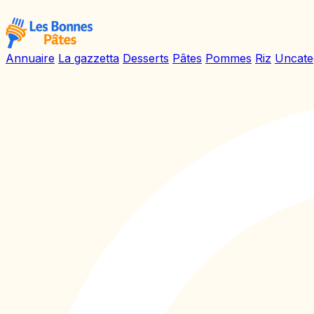
Annuaire
La gazzetta
Desserts
Pâtes
Pommes
Riz
Uncate