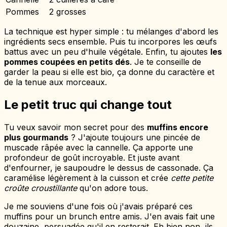
Pommes
2 grosses
La technique est hyper simple : tu mélanges d'abord les
ingrédients secs ensemble. Puis tu incorpores les œufs
battus avec un peu d'huile végétale. Enfin, tu ajoutes
les
pommes coupées en petits dés
. Je te conseille de
garder la peau si elle est bio, ça donne du caractère et
de la tenue aux morceaux.
Le petit truc qui change tout
Tu veux savoir mon secret pour des
muffins encore
plus gourmands
? J'ajoute toujours une pincée de
muscade râpée avec la cannelle. Ça apporte une
profondeur de goût incroyable. Et juste avant
d'enfourner, je saupoudre le dessus de cassonade. Ça
caramélise légèrement à la cuisson et crée
cette petite
croûte croustillante
qu'on adore tous.
Je me souviens d'une fois où j'avais préparé ces
muffins pour un brunch entre amis. J'en avais fait une
douzaine, persuadée qu'il en resterait. Eh bien non, ils