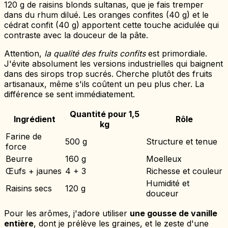
120 g de raisins blonds sultanas, que je fais tremper
dans du rhum dilué. Les oranges confites (40 g) et le
cédrat confit (40 g) apportent cette touche acidulée qui
contraste avec la douceur de la pâte.
Attention,
la qualité des fruits confits
est primordiale.
J'évite absolument les versions industrielles qui baignent
dans des sirops trop sucrés. Cherche plutôt des fruits
artisanaux, même s'ils coûtent un peu plus cher. La
différence se sent immédiatement.
Quantité pour 1,5
Ingrédient
Rôle
kg
Farine de
500 g
Structure et tenue
force
Beurre
160 g
Moelleux
Œufs + jaunes
4 + 3
Richesse et couleur
Humidité et
Raisins secs
120 g
douceur
Pour les arômes, j'adore utiliser
une gousse de vanille
entière
, dont je prélève les graines, et le zeste d'une