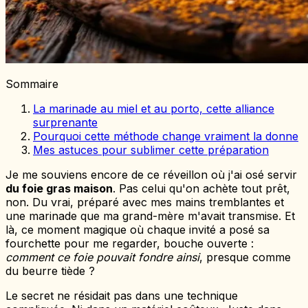
Sommaire
La marinade au miel et au porto, cette alliance
surprenante
Pourquoi cette méthode change vraiment la donne
Mes astuces pour sublimer cette préparation
Je me souviens encore de ce réveillon où j'ai osé servir
du foie gras maison
. Pas celui qu'on achète tout prêt,
non. Du vrai, préparé avec mes mains tremblantes et
une marinade que ma grand-mère m'avait transmise. Et
là, ce moment magique où chaque invité a posé sa
fourchette pour me regarder, bouche ouverte :
comment ce foie pouvait fondre ainsi
, presque comme
du beurre tiède ?
Le secret ne résidait pas dans une technique