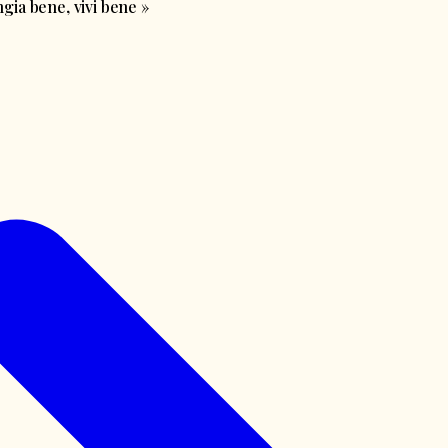
ia bene, vivi bene
»