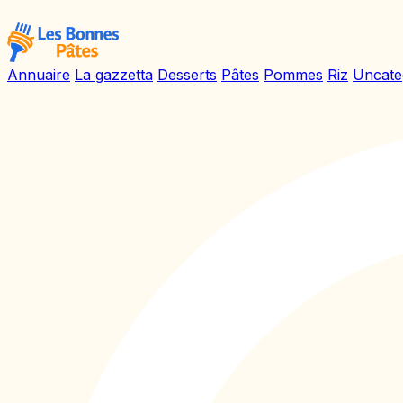
Annuaire
La gazzetta
Desserts
Pâtes
Pommes
Riz
Uncate