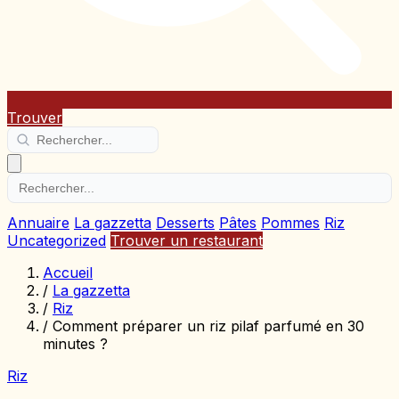
Trouver
Annuaire
La gazzetta
Desserts
Pâtes
Pommes
Riz
Uncategorized
Trouver un restaurant
Accueil
/
La gazzetta
/
Riz
/
Comment préparer un riz pilaf parfumé en 30
minutes ?
Riz