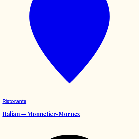
Ristorante
Italian — Monnetier-Mornex