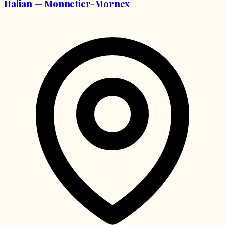
Italian — Monnetier-Mornex