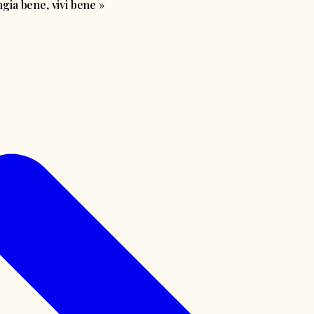
ia bene, vivi bene
»