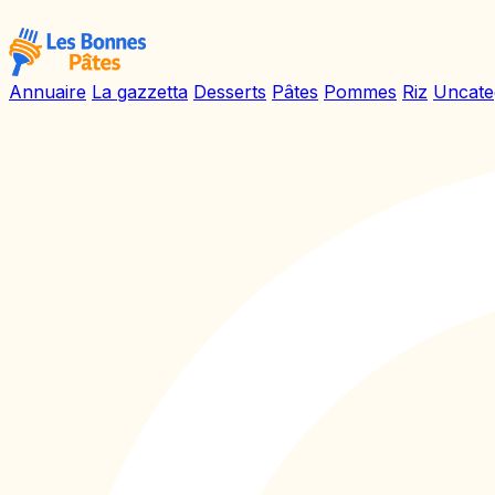
Annuaire
La gazzetta
Desserts
Pâtes
Pommes
Riz
Uncate