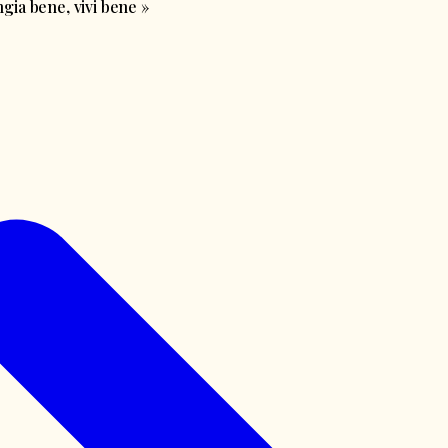
ia bene, vivi bene
»