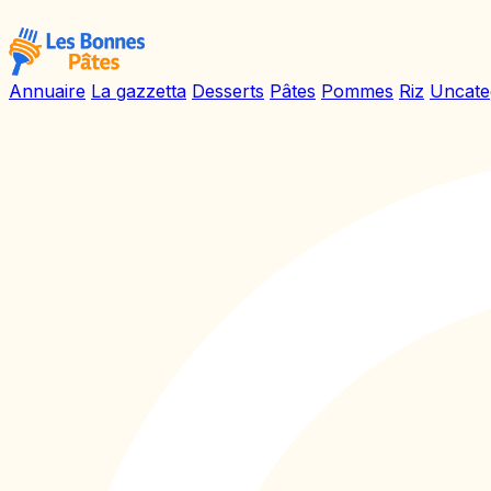
Annuaire
La gazzetta
Desserts
Pâtes
Pommes
Riz
Uncate