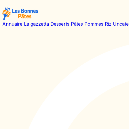
Annuaire
La gazzetta
Desserts
Pâtes
Pommes
Riz
Uncate