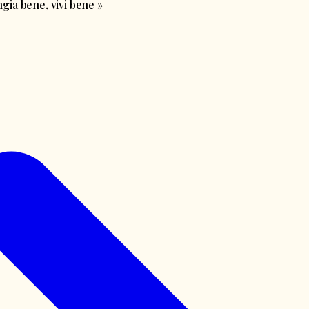
ia bene, vivi bene
»