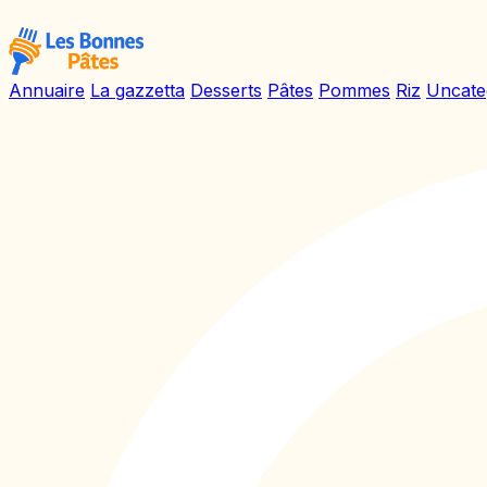
Annuaire
La gazzetta
Desserts
Pâtes
Pommes
Riz
Uncate