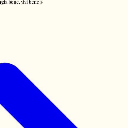
ia bene, vivi bene
»