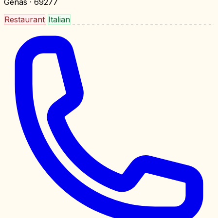
Genas
· 69277
Restaurant
Italian