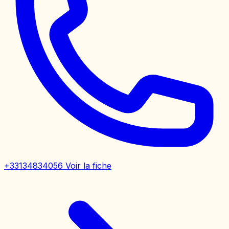
+33134834056
Voir la fiche