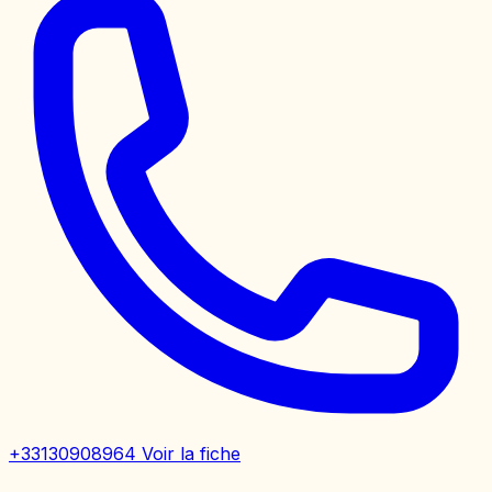
+33130908964
Voir la fiche