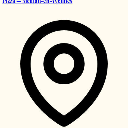
Pizza — Meulan-en-Yvelines