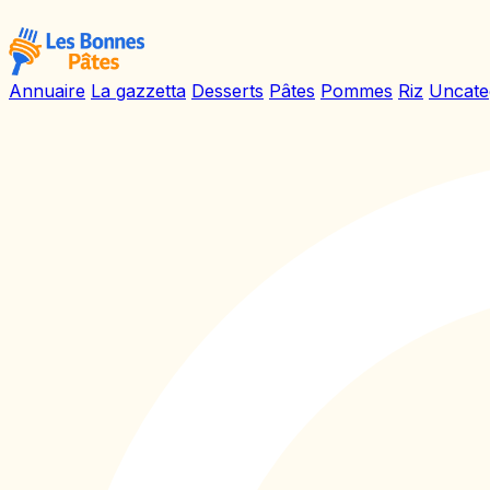
Annuaire
La gazzetta
Desserts
Pâtes
Pommes
Riz
Uncate