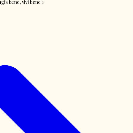
ia bene, vivi bene
»