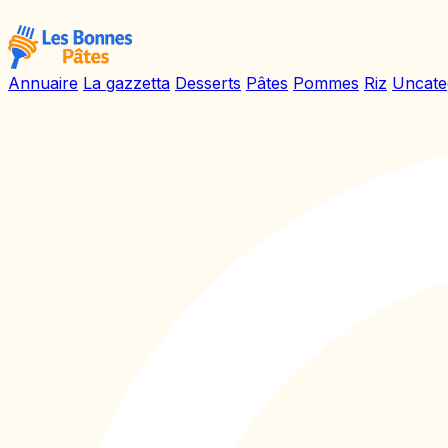
Annuaire
La gazzetta
Desserts
Pâtes
Pommes
Riz
Uncate