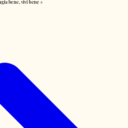
ia bene, vivi bene
»