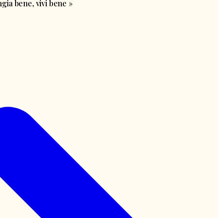
ia bene, vivi bene
»