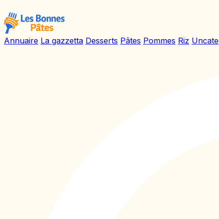
Annuaire
La gazzetta
Desserts
Pâtes
Pommes
Riz
Uncate