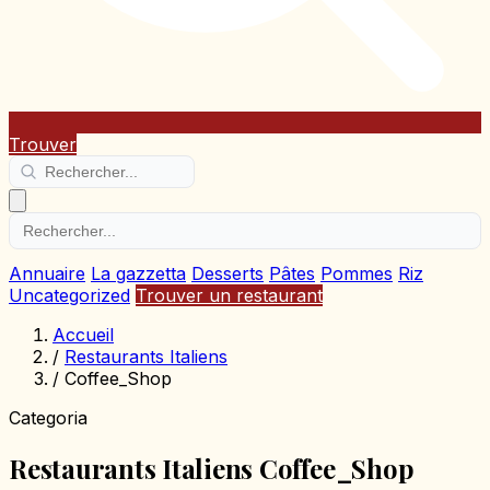
Trouver
Annuaire
La gazzetta
Desserts
Pâtes
Pommes
Riz
Uncategorized
Trouver un restaurant
Accueil
/
Restaurants Italiens
/
Coffee_Shop
Categoria
Restaurants Italiens Coffee_Shop